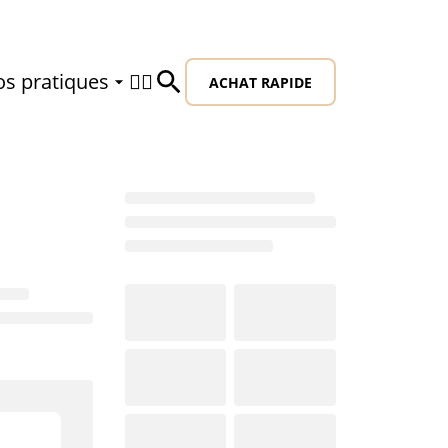
os pratiques
🙍‍♂️
ACHAT RAPIDE