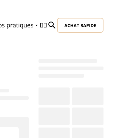
os pratiques
🙍‍♂️
ACHAT RAPIDE